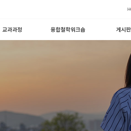
H
교과과정
융합철학워크숍
게시판