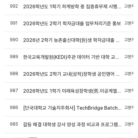
992
고분자
2026학년도 1학기 하계방학 중 집중휴무제 시행 안내
991
고분자
2026학년도 2학기 학자금대출 업무처리기준 통보
990
고분자
2026년 2학기 농촌출신대학(원)생 학자금대출 시행
989
고분자
한국교육개발원(KEDI)주관 데이터 기반 대학 교육혁신 모니터링 연구(Ⅳ) 설문 참여 안내
988
고분자
2026학년도 2학기 교내(성적)장학생 공인영어 관련 안내
987
고분자
2026학년도 1학기 미래육성장학생(舊.이공계열육성장학금) 선발 안내
986
고분자
[단국대학교 기술지주회사] TechBridge Batch 프로그램 1기 모집 공고 안내
985
고분자
갈등 해결 대학생 강사 양성 과정 비교과 프로그램 홍보