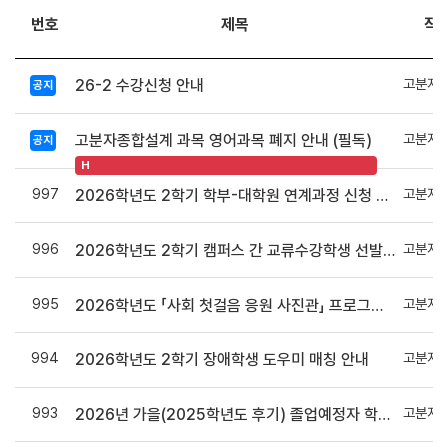
번호
제목
작
고분자
26-2 수강신청 안내
공지
고분자
고분자종합설계 과목 영어과목 폐지 안내 (필독)
공지
H
997
고분자
2026학년도 2학기 학부-대학원 연계과정 신청 안내
996
고분자
2026학년도 2학기 캠퍼스 간 교류수강학생 선발 안내
995
고분자
2026학년도 「사회 첫걸음 응원 사진관」 프로그램 홍보
994
고분자
2026학년도 2학기 장애학생 도우미 매칭 안내
993
고분자
2026년 가을(2025학년도 후기) 졸업예정자 학사학위취득 유예 신청 안내