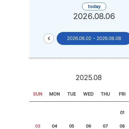
today
2026.08.06
chevron_left
2026.08.02
~
2026.08.08
2025.08
SUN
MON
TUE
WED
THU
FRI
01
03
04
05
06
07
08