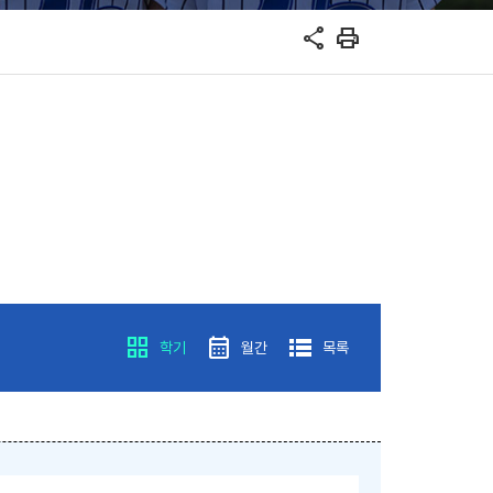
share
print
grid_view
calendar_month
lists
학기
월간
목록