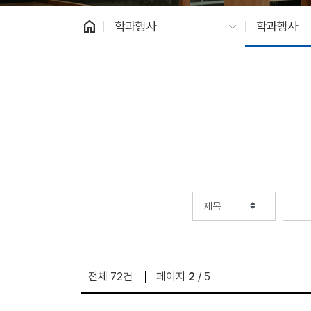
home
학과행사
학과행사
전체 72건
페이지
2
/ 5