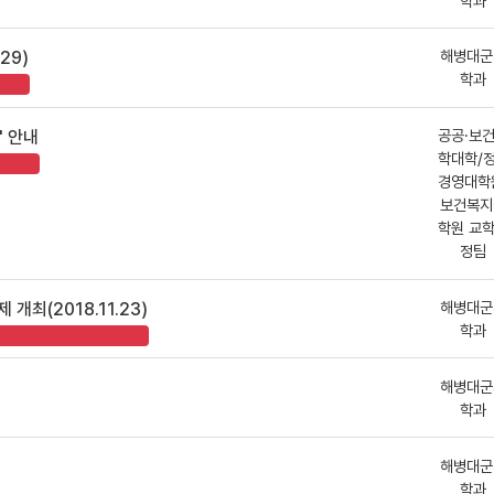
학과
해병대군
29)
학과
공공·보
' 안내
학대학/
경영대학
보건복지
학원 교
정팀
해병대군
개최(2018.11.23)
학과
해병대군
학과
해병대군
학과