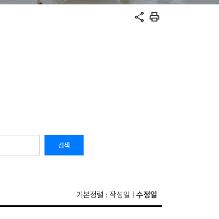
share
print
검색
기본정렬
작성일
수정일
:
|