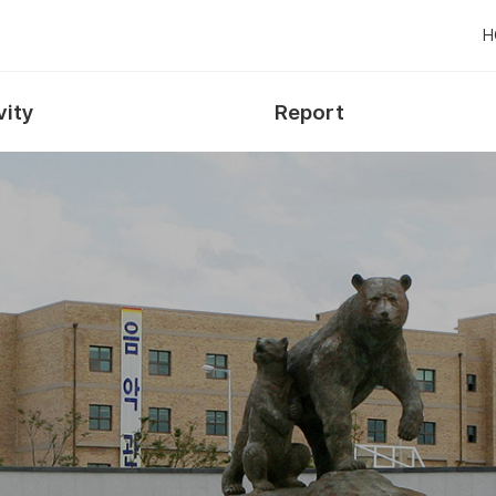
H
vity
Report