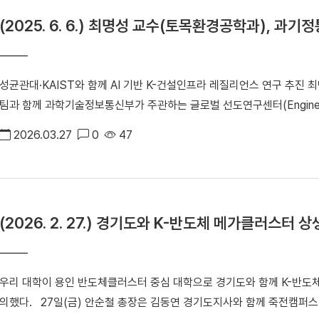
(2025. 6. 6.) 최명성 교수(토목환경공학과), 
선정
성균관대·KAIST와 함께 AI 기반 K-건설인프라 레질리언스 연구 추진 최명성 교수(토목환경공학과)가 성균관대·KAIST 연구
팀과 함께 과학기술정보통신부가 주관하는 글로벌 선도연구센터(Engineering
7년간 총 178억의 연구비를 지원받는다. ▲ 최명성 교수(토목환경공학과) ERC사업은 글로벌 수준의 공학 연구거점 조성을
2026.03.27
0
47
목표로 하는 대형 집단연구 지원사업이다. 국내 연구진이 세계적인 연구기
기술 개발과 고급 인재 양성을 추진한다. 최명성 교수는 박승희 교수(성균관대, 주관기관) 및 장기태 교수(KAIST)와 함께 AI
를 기반으로 건설 인프라 재난대응 레질리언스 기술 개발을 핵심과제로 연
설인프라 레질리언스 연구센터(이하 센터)」도 설립한다. ‘건설 인프라 레질리언스’는 지진·폭발·붕괴 등 재해 발생 후 건축 구조
(2026. 2. 27.) 경기도와 K-반도체 메가클러스터 
물이나 도시 시스템이 얼마나 빠르고 효과적으로 기능을 회복할 수 있는지를 평가하는 개념이다.
프라 레질리언스 연구센터가 수행할 사업 모식도 향후 센터는 ▶멀티 모달 복합 센서 및 AI 융합 메가스트럭쳐 건설안전 및 재
난관리 시스템 개발 ▶지능형 능동 대응 복합재료 및 메가스트럭쳐 모니터
우리 대학이 용인 반도체클러스터 중심 대학으로 경기도와 함께 K-반도
대응 및 가상환경 이용자 모빌리티 플랫폼 개발 구축을 목표로 연구에 나선다. 최명성 교수는 “최근 빈번히 발생하는 
했다. 27일(금) 안순철 총장은 김동연 경기도지사와 함께 죽전캠퍼스 글로컬산학협력관에서 「K-반도체 메가클러스터 상생
에 능동적으로 대응하고 긴급복구가 가능한 시스템을 구축하기 위해 AI,