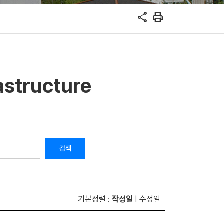
share
print
astructure
검색
기본정렬
작성일
수정일
:
|