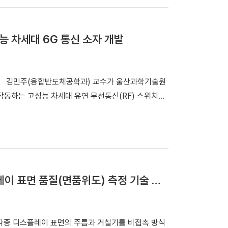
의 운영 사례와 성과가 발표됐다. 특히 정효정 교수학습개발센터장은
를 통해 AX-EL 모델의 개념과 핵심 방향을 소개했다.
고성능 차세대 6G 통신 소자 개발
을 통한 몰입(Engagement), 지역·산업 연계 문제
on)을 3대 요소로 삼아 실행 중심의 교육을 추진하고 있
술원
합해 학습자와 교수자가 함께 성장하는 교육 환경을 지향
작동하는 고성능 차세대 유연 무선통신(RF) 스위치를
신 성능을 구현할 수 있어, 웨어러블 기기와 자율주행
L 기반 DKU Honors 프로그램 운영 사례(이근화
의 교수(김혜영 연구교수, 교수학습개발센터) ▲AX 교육혁
다. 그러나 기존 무기물 기반 RF 스위치는 구조적으
센터) ▲AI 기반 전공·진로 탐색 서비스 Young熊+
 등 유연 전자 환경에 적용하는 데 한계가 있었다. 반
현 교육혁신원장은 “이번 포
낮고, 고주파 대역에서 통신 성능이 급격히 저하되는
 구현되고 있음을 확인하는 자리였다”며 “이러한 시도가
디스플레이 표면 품질(면품위도) 측정 기술 개
의 형태로 확산되길 바란다”고 말했다. 한편, 교
해당 소자는 유연성과 내열성을 동시에 확보하면서도, 기
함께 AI 과의존을 완화하고 비판적 사고와 창의성을 강
육 운영 체계를 구축하고 있다.
각종 디스플레이 표면의 주름과 거칠기를 비접촉 방식
있다. [※홍보팀 자료사진] 내열 테스트 결