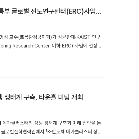
과기정통부 글로벌 선도연구센터(ERC)사업
 Research Center, 이하 ERC) 사업에 선정돼
관과 협력해 미래 산업을 선도할 수 있는 핵심 원천
구 개발에 나선다. 연구팀은 「인공지능 플러스 K-건
상생 생태계 구축, 타운홀 미팅 개최
 ▲ 인공지능 플러스 K-건설인
링 플랫폼 개발 ▶첨단 모빌리티 및 EAP 기반 재난
체 메가클러스터의 상생 생태계 구축과 미래 전략을 논
복합 재난
 첨단소재, 모빌리티가 융합된 다학제 연구를 수행할