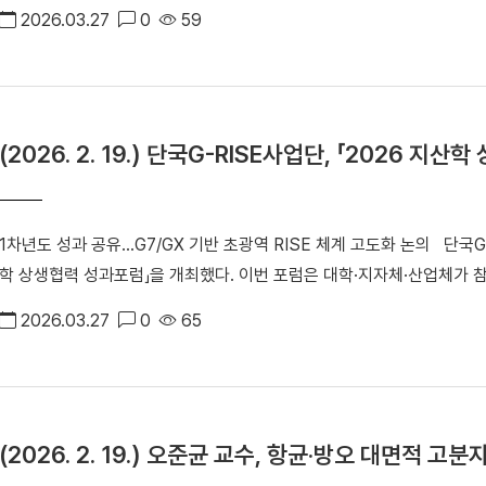
타운홀 미팅 “반도체 All Care, 이제는 시간이다”」를 개최했다. 이번 
예정”이라며 “센터 운영을 통해 안전한 대한민국을 실현하는 데 기여할 것”이라고 밝혔다. #단국대
2026.03.27
0
59
기업·지역이 함께하는 협력 모델을 구체화하기 위해 마련됐다. ▲ 27일(금) 글로컬산학협력관에서「K-반도체 메가클러스터
통부 #글로벌선도연구센터 #ERC
상생 타운홀 미팅 “반도체 All Care, 이제는 시간이다”」이 개최됐다. ▲ 안순철 총장과 김동연 경기도지사(오른쪽)가 용인 반
도체클러스터 조성 비전에 대해 논의를 진행하고 있다. 이날 행사에는 김동연 경기도지사, 안순철 총장, 오좌섭 산학부총장,
안기현 전무(한국반도체산업협회), 김경호 회장(한국팹리스산업협회), 
(2026. 2. 19.) 단국G-RISE사업단, 「2026 지
호현 부사장(SK하이닉스 용인CPR), 인정호 이사(ASML) 등 산·학·
과 지속가능한 산업 생태계 구축 방안을 심도 있게 논의했다. ▲안순철 총장은 기조 연설을 통해 K-반도체 메가클러스터의
성공이 곧 지역과 국가 경쟁력으로 이어질 수 있도록 단국대가 경기도 및
1차년도 성과 공유…G7/GX 기반 초광역 RISE 체계 고도화 논의 단국G-RISE사업단(단장 김오영)이 지난 12일 「2026 지산
매김하겠다고 강조했다. 우리 대학은 수도권~충청권에 이르는 반도체‧ICT 산업 벨트의 중심이라는 지리적 강점을 바탕으로
학 상생협력 성과포럼」을 개최했다. 이번 포럼은 대학·지자체·산업체가 참여
세계 최고 수준의 반도체 클러스터 조성에 발맞춰 반도체 특성화를 추진
차년도 성과를 공유하고 2차년도 추진 전략을 구체화하기 위해 마련됐다. ▲ 단국G-RISE사업단, 「2026 지산학 상생협
리공학과를 개설하고 ‘단국차세대반도체사업단’을 운영하는 등 교육·연구·
2026.03.27
0
65
과포럼」 기념사진 행사는 성과발표회, 지산학 상생협력 종합토론, 폐회식 순으로 진행됐다. 성과발표회에서는 ▲지역혁신인
세계적인 반도체 기업인 삼성전자, SK하이닉스, ST마이크로일렉트로닉
재양성센터 ▲G7/GX지산학협력혁신센터 ▲DB-GAIA센터 ▲미래성
현장 중심 직무 교육과정을 운영하며 산업 수요에 부응하는 실무형 고급인재 양성에도 힘쓰
가 참여해 중점성과지표(KPI) 달성 현황과 주요 정성적 성과를 발표했다. 
대학은 학생과 교직원의 의견을 수렴해 용인 반도체클러스터 조성과 관련
단이 함께 참여해 컨소시엄 기반 협력 사례를 공유하고, 권역 간 연계 확장 방안을 모색했다. 이
(융합반도체공학과 4학년)은 “반도체 메가클러스터 조성과 함께 청년 인
(2026. 2. 19.) 오준균 교수, 항균·방오 대면적 
년도 사업의 방향성과 실행 전략을 중심으로 심도 있는 논의가 이루어졌
로드맵 마련이 필요하다”고 제안했다. ▲오좌섭 산학부총장은 경기도 RISE사업 및 반도체 메가클러스터와 연계해 지역 연계