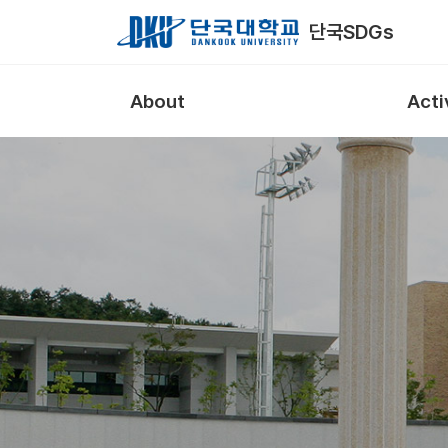
Skip to Main Content
단국SDGs
About
Acti