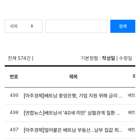
검색
전체 574건
|
기본정렬
:
작성일
|
수정일
번호
제목
작
499
베트남
[아주경제]베트남 중앙은행, 기업 지원 위해 금리 인하 적극 추진
498
베트남
[연합뉴스]베트남서 '40세 미만' 심혈관계 질환 증가…음주·흡연이 주원인
497
베트남
[아주경제]얼어붙은 베트남 부동산...남부 집값 최대 30% 하락