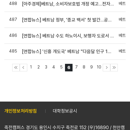
488
베트남
[아주경제]베트남, 소비자보호법 개정 예고…전자상거래 소비자 권리 강화에 방점
487
베트남
[연합뉴스] 베트남 정부, '종교 백서' 첫 발간…공식 입장·현황 담겨
486
베트남
[연합뉴스] 베트남 수도 하노이시, 보행자 도로서 식음료 노점 철거
485
베트남
[연합뉴스] '신흥 개도국' 베트남 "다음달 인구 1억명 돌파 전망"
1
2
3
4
5
7
8
9
10
6
개인정보처리방침
대학정보공시
죽전캠퍼스 경기도 용인시 수지구 죽전로 152 (우)16890 / 천안캠