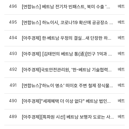
496
베트남
[연합뉴스] 베트남 전기차 빈패스트, 북미 수출 '속도'…1천800대 추가 선적
495
베트남
[연합뉴스] 하노이시, 코로나19 확산에 공공장소 마스크 다시 의무화
494
베트남
[아주경제] 한·베트남 우정의 결실...새 단장한 하노이시립도서관 개관
493
베트남
[아주경제] [김태언의 베트남 통(通)]인구 1억과 베트남의 생산력
492
베트남
[아주경제]국토안전관리원, '한-베트남 기술협력회의' 개최...
491
베트남
[연합뉴스]'하노이 명소' 떠이호 주변 철제 장식물 1천500개 도난
490
베트남
[아주경제]​"세제혜택 더 이상 없다" 베트남 법인세 15%, 투자기업 악영향 미치나
489
베트남
[아주경제][특파원 시선] 베트남 보행자 도로는 사람이 없다