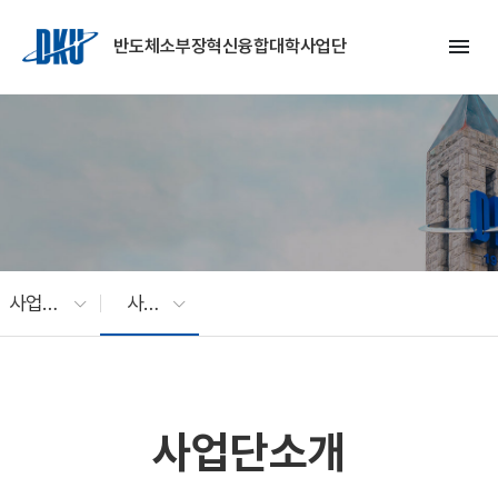
Skip to Main Content
menu
반도체소부장혁신융합대학사업단
사업소개
사업단소개
사업단소개