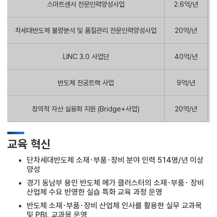
스마트센서 전문인력양성사업
2.6억/년
차세대반도체 불량분석 및 품질관리 전문인력양성사업
20억/년
LINC 3.0 사업단
40억/년
반도체 전공트랙 사업
9억/년
창의적 자산 실용화 지원 (Bridge+사업)
20억/년
교육 혁신
단차세대반도체 소재･부품･장비 분야 인력 514명/년 이상
양성
경기 동남부 용인 반도체 메가 클러스터의 소재･부품･ 장비
산업체 수요 반영한 실습 특화 교육 과정 운영
반도체 소재･부품･장비 산업체 인사를 활용한 실무 교과목
및 PBL 교과목 운영