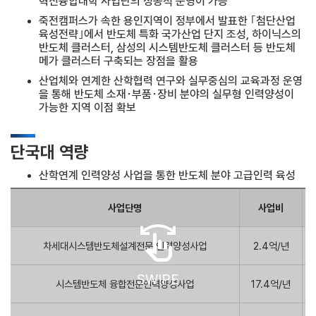
혁신융합대학 사업단의 성공적 운영이 가능
죽전캠퍼스가 속한 용인지역이 정부에서 발표한 ｢첨단산업
육성전략｣에서 반도체 특화 국가산업 단지 조성, 하이닉스의
반도체 클러스터, 삼성의 시스템반도체 클러스터 등 반도체
메가 클러스터 구축되는 장점을 활용
산업체와 연계한 산학협력 연구와 실무중심의 교육과정 운영
을 통해 반도체 소재･부품･장비 분야의 실무형 인력양성이
가능한 지역 이점 확보
단국대 역량
산학연계 인력양성 사업을 통한 반도체 분야 고급인력 육성
사업단명
사업비
swipe
차세대시스템반도체설계전문 인력양성사업
2.4억/년
SWIPE
시스템반도체 융합전문인력양성사업
17.4억/년