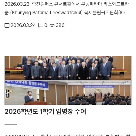
2026.03.23. 죽전캠퍼스 콘서트홀에서 쿠닝파타마 리스와드트라
쿤 (Khunying Patama Leeswadtrakul) 국제올림픽위원회(IOC)
위원의 명예경제학 박사학위를 수여식에 참석하였다. 쿠닝파타마
2026.03.24
0
386
리스와드트라쿤 IOC 위원은 태국 최초 여성 IOC 위원이자 세계배
드민턴연맹(BWF) 회장, 태국배드민턴협회(BAT) 회장으로 활동하
고 있다.
2026학년도 1학기 임명장 수여