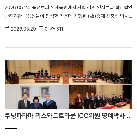
2026.05.24. 죽전캠퍼스 체육관에서 사회 각계 인사들과 학교법인
산하기관 구성원들이 참석한 가운데 진행된 (故)중재 장충식 박사
의 영결식에 참석하였다. 단국대학교 장례위원회는 학교법인에 남
2026.05.29
0
311
긴 고인의 큰 업적을 기려 '학교법인 단국대학 학교장(學校葬)'으로
고인의 장례를 치르기로 의결하였다.
쿠닝파타마 리스와드트라쿤 IOC위원 명예박사 학
위수여식