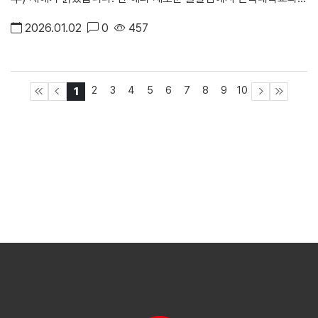
중,고등학교의 교직원 여러분, 학생과 동문 여러분, 그리고 병원과
2026.01.02
0
457
치과병원의 구성원 여러분께 깊은 감사의 말씀과 새해 인사를 올립
니다.
2
3
4
5
6
7
8
9
10
1