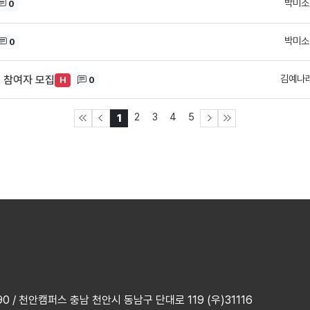
박미소
0
박미소
0
김예나
프 참여자 모집
0
H
2
3
4
5
1
 / 천안캠퍼스 충남 천안시 동남구 단대로 119 (우)31116