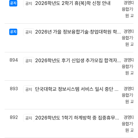
경영대학
2026학년도 2학기 휴(복)학 신청 안내
공지
공지
융합기술
원 교
경영대학
2026년 가을 정보융합기술·창업대학원 학위수여식 안내
공지
공지
융합기술
원 교
894
경영대학
2026학년도 후기 신입생 추가모집 합격자 발표
공지
융합기술
원 교
893
경영대학
단국대학교 정보시스템 서비스 일시 중단 안내(07. 25(토))
공지
융합기술
원 교
892
경영대학
2026학년도 1학기 하계방학 중 집중휴무제 시행 안내
공지
융합기술
원 교