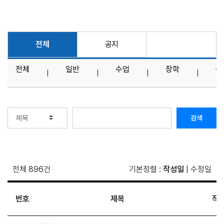
전체
공지
전체
일반
수업
장학
등
검색
전체 896건
기본정렬
:
작성일
|
수정일
번호
제목
작