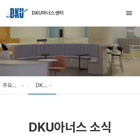
Skip to Main Content
menu
DKU아너스센터
주요사업
DKU아너스 소식
DKU아너스 소식