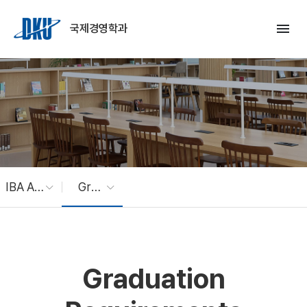
Skip to Main Content
menu
국제경영학과
IBA Academics
Graduation Requirements
Graduation