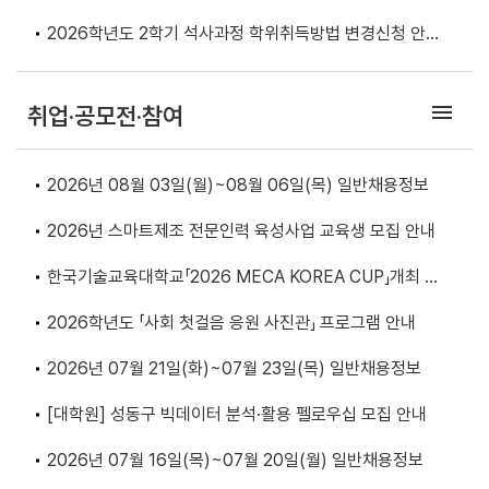
2026학년도 2학기 석사과정 학위취득방법 변경신청 안내
및 논문대체 학위취득 방법 안내
menu
취업·공모전·참여
2026년 08월 03일(월)~08월 06일(목) 일반채용정보
2026년 스마트제조 전문인력 육성사업 교육생 모집 안내
한국기술교육대학교「2026 MECA KOREA CUP」개최 안
내
2026학년도 「사회 첫걸음 응원 사진관」 프로그램 안내
2026년 07월 21일(화)~07월 23일(목) 일반채용정보
[대학원] 성동구 빅데이터 분석·활용 펠로우십 모집 안내
2026년 07월 16일(목)~07월 20일(월) 일반채용정보