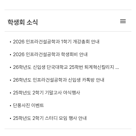
건설 시대 앞당겨" 기존 기술 대비
분야인 구조, 지반, 수자원, 환경,
시공 시간 30%, 시공 비용
스마트건설 등 다양한 분야에 대한
20%↓절감, 1억 원 규모 기술이전
설명이 이루어졌다. 또한 학과에서
menu
성공!! “교량·터널·물류 시설까지 확
배우는 교과목, 졸업 후 진로, 관련
학생회 소식
장되는 OSC(탈현장건설) 최적화
자격증, 연구 분야 등에 대한 안내
기술” 산학협력단(단장 조완제)이
가 함께 진행되어 학생들이 전공 선
30일(목) ㈜브리콘(대표 이순환)과
택과 진로 설계에 필요한 정보를 얻
2026 인프라건설공학과 1학기 개강총회 안내
탈현장건설(OSC) 시대를 앞당길
을 수 있도록 했다. 특히 전공박람
콘크리트 바닥판 연결 기술 이전 계
회에서는 학과 재학생들이 직접 참
2026 인프라건설공학과 학생회비 안내
약을 체결했다. 기술 이전료는 1억
여해 전공 생활과 수업 경험, 학과
원이다. OSC(Off Site
활동 등을 소개하며 참여 학생들과
26학년도 신입생 단국대학교 25학번 퇴계혁신칼리지 인
Construction)는 건설에 필요한
소통했다. 이를 통해 전공에 대해
주요 구조물이나 부품을 공장에서
프라건설공학과 선택 재학생 대상 단톡방 초대 안내
궁금했던 점을 자유롭게 질문하고,
26학년도 인프라건설공학과 신입생 카톡방 안내
미리 만든 뒤, 현장에서 조립하는
실제 학과 생활에 대한 생생한 이야
방식이다. 현장 작업을 줄여 안전성
기를 들을 수 있는 시간이 마련됐
25학년도 2학기 기말고사 야식행사
을 높이고 공사 기간과 비용을 줄일
다. 행사에 참여한 학생들은 “전공
수 있어 차세대 건설 방식으로 주목
에서 어떤...
받고 있다. 이번에 이전된 기술은
단풍사진 이벤트
최명성 교수(인프라건설공학과)가
개발한「OSC 확산을 위한 신형식
25학년도 2학기 스터디 모임 행사 안내
프리캐스트 바닥판 연결 시스템」이
다. 공장에서 미리 제작한 콘크리트
바닥판을 현장에서 빠르고 정확하