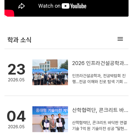
menu
학과 소식
2026 인프라건설공학과
23
전공박람회
인프라건설공학과, 전공박람회 진
2026.05
행…전공 이해와 진로 탐색 기회 제
공 단국대학교 인프라건설공학과는
재학생 및 예비 전공 선택 학생들을
대상으로 전공박람회를 진행했다.
이번 전공박람회는 학과의 교육과
산학협력단, 콘크리트 바
04
정과 전공 분야를 소개하고, 학생들
닥판 연결 기술 1억 원 기
이 인프라건설공학에 대한 이해를
산학협력단, 콘크리트 바닥판 연결
높일 수 있도록 마련됐다. 행사에서
술이전 성공 "탈현장건설
2026.05
기술 1억 원 기술이전 성공 "탈현장
는 인프라건설공학과의 주요 전공
시대 앞당겨"