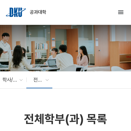
Skip to Main Content
menu
공과대학
학사/전공
전체학부(과) 목록
전체학부(과) 목록