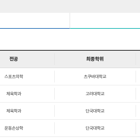
전공
최종학위
스포츠의학
츠쿠바대학교
체육학과
고려대학교
체육학과
단국대학교
운동손상학
단국대학교