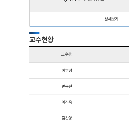
상세보기
교수현황
교수명
이호성
변용현
이진욱
김찬양