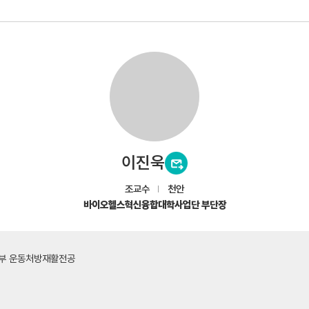
이진욱
조교수
천안
바이오헬스혁신융합대학사업단 부단장
부 운동처방재활전공