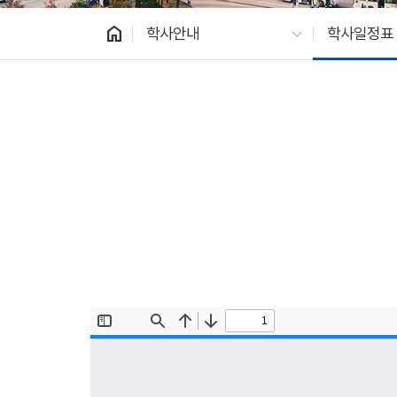
home
학사안내
학사일정표