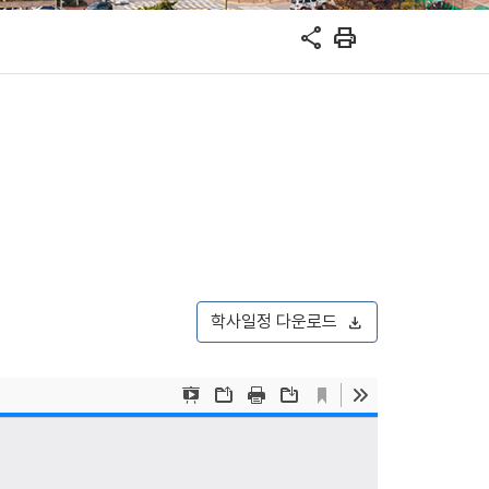
share
print
학사일정 다운로드
download