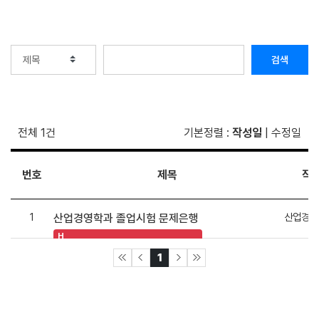
검색
전체 1건
기본정렬
:
작성일
|
수정일
번호
제목
작
1
산업경영
산업경영학과 졸업시험 문제은행
H
1