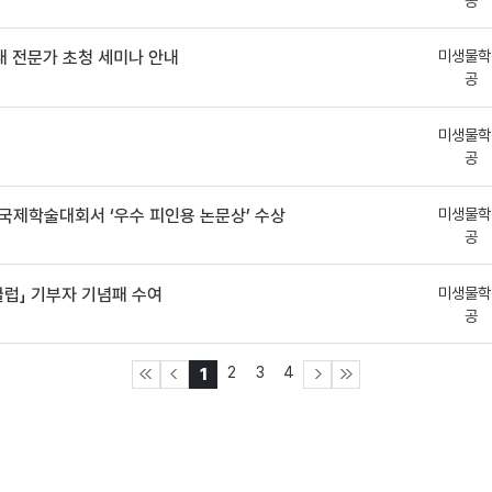
공
미생물학
신소재 전문가 초청 세미나 안내
공
미생물학
공
미생물학
 국제학술대회서 ‘우수 피인용 논문상’ 수상
공
미생물학
클럽」 기부자 기념패 수여
공
2
3
4
1