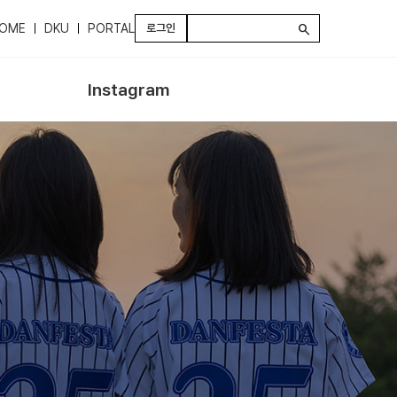
OME
DKU
PORTAL
로그인
search
Instagram