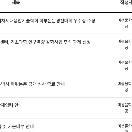
제목
작성
미생물학
국제차세대융합기술학회 학부논문경진대회 우수상 수상
공
미생물학
센터, 기초과학 연구역량 강화사업 후속 과제 선정
공
미생물학
강
공
미생물학
석·박사 학위논문 공개 심사 종료 안내
공
미생물학
강제입력 안내
공
미생물학
 및 가운배부 안내