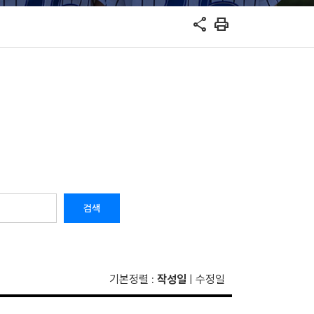
share
print
검색
기본정렬
작성일
수정일
:
|