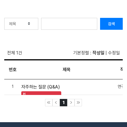
검색
전체 1건
기본정렬
:
작성일
|
수정일
번호
제목
작
1
연구
자주하는 질문 (Q&A)
H
1