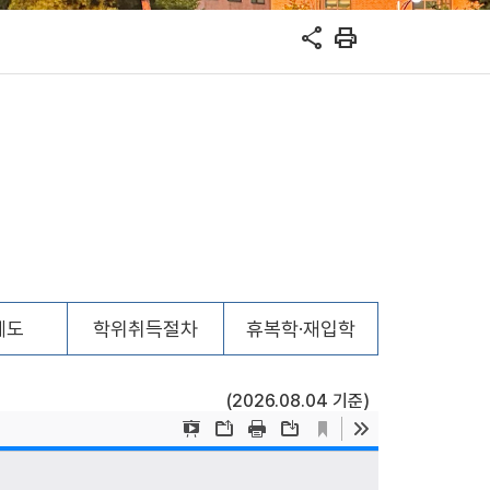
share
print
제도
학위취득절차
휴복학·재입학
(2026.08.04 기준)