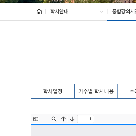
home
학사안내
종합강의시
학사일정
기수별 학사내용
수