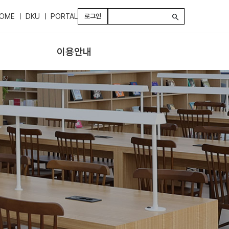
OME
DKU
PORTAL
로그인
search
이용안내