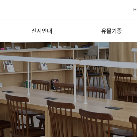
H
전시안내
유물기증