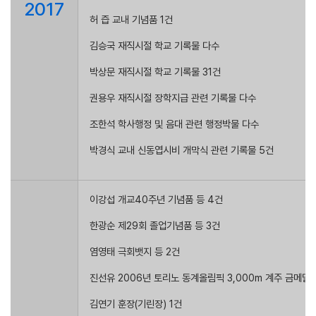
2017
허 즙 교내 기념품 1건
김승국 재직시절 학교 기록물 다수
박상문 재직시절 학교 기록물 31건
권용우 재직시절 장학지급 관련 기록물 다수
조한석 학사행정 및 음대 관련 행정박물 다수
박경식 교내 신동엽시비 개막식 관련 기록물 5건
이강섭 개교40주년 기념품 등 4건
한광순 제29회 졸업기념품 등 3건
염영태 극회뱃지 등 2건
진선유 2006년 토리노 동계올림픽 3,000m 계주 금메달
김연기 훈장(기린장) 1건