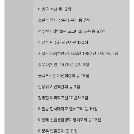
이병무 수첩 등 13점
출판부 중재 장충식 문집 등 7점
석주선기념박물관 고고미술 도록 등 87점
김성호 민주화 관련자료 130점
시설관리과(천안) 학생회관 1987년 건축가상 1점
총무과(천안) 1979년 문서 2점
율곡도서관 기념책갈피 등 18점
김용귀 기념책갈피 등 3점
장명철 외과학교실 10년사 2점
이철승 단국대학교 열쇠고리 등 19점
이용래 신입생환영회 열쇠고리 등 16점
이문주 연필꽂이 등 11점