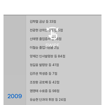
김학렬 곰상 등 33점
swipe
전광현 강의안내서 등 5점
신태영 졸업증서 등 16점
SWIPE
이철승 졸업기념품 2점
양재건 인사발령장 등 84점
정길웅 발령장 등 41점
김주권 학생증 등 7점
조장환 공로패 등 42점
염영태 수료증 등 98점
2009
유승현 단과대 휘장 등 24점