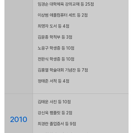
임경순 대학체육 강의교재 등 25점
이상범 애플컴퓨터 세트 등 2점
최영자 도서 등 4점
김윤종 학적부 등 3점
노응구 학생증 등 10점
전완식 학생증 등 10점
김홍열 학술대회 기념잔 등 7점
정태준 서적 등 4점
김태운 사진 등 10점
강신욱 팸플릿 등 2점
2010
최경란 졸업증서 등 9점