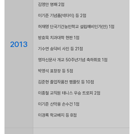
김영안 명패 2점
이기준 기념품(넥타이) 등 2점
허재영 단국기간농민학교 설립예비인가(안) 1점
방효묵 치과대학 현판 1점
2013
기수연 송덕비 사진 등 21점
영자신문사 개교 50주년기념 축하휘호 1점
박영석 표창장 등 5점
김준현 졸업작품전 팸플릿 등 10점
이종철 교직원 테니스 우승 트로피 2점
이기준 산악용 손수건 1점
이경록 학교배지 등 8점