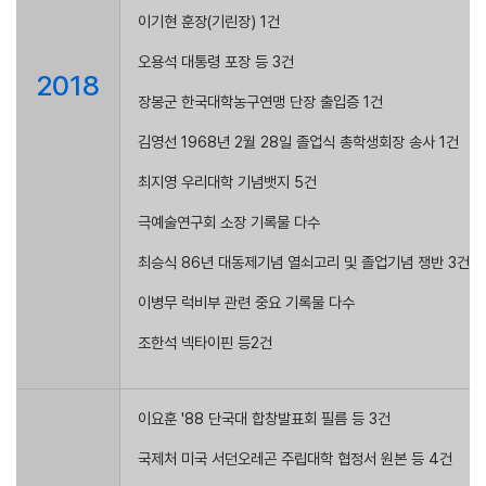
이기현 훈장(기린장) 1건
오용석 대통령 포장 등 3건
2018
장봉군 한국대학농구연맹 단장 출입증 1건
김영선 1968년 2월 28일 졸업식 총학생회장 송사 1건
최지영 우리대학 기념뱃지 5건
극예술연구회 소장 기록물 다수
최승식 86년 대동제기념 열쇠고리 및 졸업기념 쟁반 3건
이병무 럭비부 관련 중요 기록물 다수
조한석 넥타이핀 등2건
이요훈 '88 단국대 합창발표회 필름 등 3건
국제처 미국 서던오레곤 주립대학 협정서 원본 등 4건