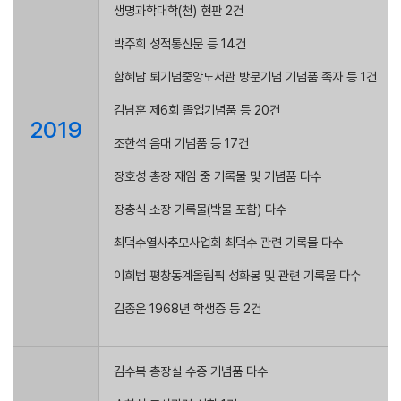
생명과학대학(천) 현판 2건
박주희 성적통신문 등 14건
함혜남 퇴기념중앙도서관 방문기념 기념품 족자 등 1건
김남훈 제6회 졸업기념품 등 20건
2019
조한석 음대 기념품 등 17건
장호성 총장 재임 중 기록물 및 기념품 다수
장충식 소장 기록물(박물 포함) 다수
최덕수열사추모사업회 최덕수 관련 기록물 다수
이희범 평창동계올림픽 성화봉 및 관련 기록물 다수
김종운 1968년 학생증 등 2건
김수복 총장실 수증 기념품 다수