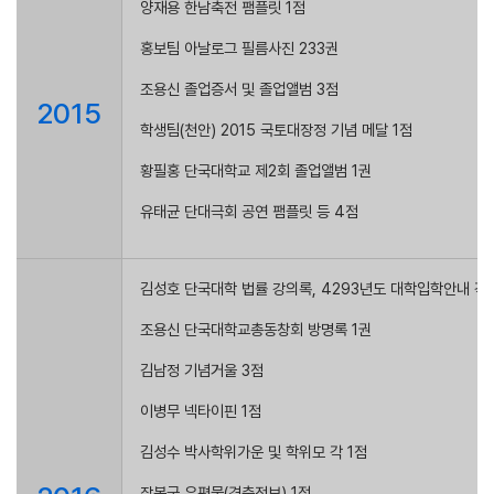
양재용 한남축전 팸플릿 1점
홍보팀 아날로그 필름사진 233권
조용신 졸업증서 및 졸업앨범 3점
2015
학생팀(천안) 2015 국토대장정 기념 메달 1점
황필홍 단국대학교 제2회 졸업앨범 1권
유태균 단대극회 공연 팸플릿 등 4점
김성호 단국대학 법률 강의록, 4293년도 대학입학안내 각 1
조용신 단국대학교총동창회 방명록 1권
김남정 기념거울 3점
이병무 넥타이핀 1점
김성수 박사학위가운 및 학위모 각 1점
장봉군 우편물(경축전보) 1점