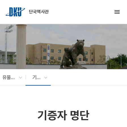
Skip to Main Content
menu
단국역사관
유물기증
기증자 명단
기증자 명단