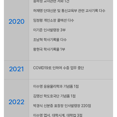
송하성 교사관련 서화 1건
허재영 단대신문 및 통신교육부 관련 교사기록 다수
2020
임정평 개인소장 콜렉션 다수
이기준 인사발령장 3부
조남혁 학사기록물 다수
황현국 학사기록물 1부
2021
COVID19로 인하여 수증 업무 중단
이수영 응용물리학과 기념품 1점
김영선 학도호국단 기념품 1점
2022
박경식 신분증 표창장 인사발령장 220점
이수영 엽서, 대학시계, 대학컵 3점