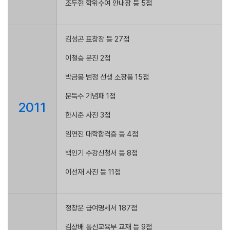
조두현 학위수여 안내장 등 5점
김성곤 표창장 등 27점
이철승 문진 2점
박금봉 범정 선생 소장품 15점
문득수 기념패 1점
2011
한시준 사진 3점
임연진 대학합격증 등 4점
백인기 수강신청서 등 8점
이선재 사진 등 11점
정창운 급여명세서 187점
김상배 통신교육부 교재 등 9점