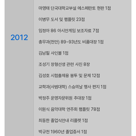
마영태 단국대학교부설 에스페란토 현판 1점
이병무 도서 및 팸플릿 23점
임정아 86 아시안게임 보조자료 7점
2012
총무과(천안) 89~93년도 비품대장 1점
김남필 사인볼 1점
조성기 장형선생 관련 사진 8장
김성호 시험출제용 봉투 및 문제 12점
교학과(사범대학) 스승의날 행사 편지 1점
박정주 운영자문위원 추대장 1점
이원식 음악대학 연주회 팸플릿 78점
최동한 졸업식안내 리플렛 1점
박규천 1960년 졸업증서 1점