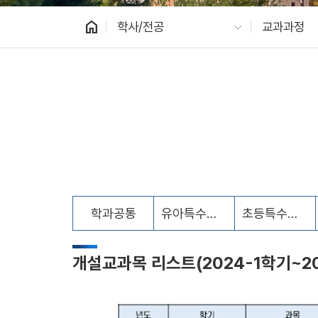
home
학사/전공
교과과정
학과공통
유아특수교육
초등특수교육
개설교과목 리스트(2024-1학기~20