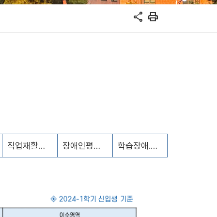
share
print
직업재활교육
장애인평생교육
학습장애.난독증교육