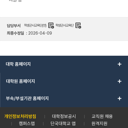
demography
demography
담당부서
학생군사교육단(천)
학생군사교육단
최종수정일
2026-04-09
add
대학 홈페이지
add
대학원 홈페이지
add
부속/부설기관 홈페이지
개인정보처리방침
대학정보공시
교직원 채용
캠퍼스맵
단국대학교 앱
원격지원