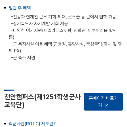
임관 후 혜택
-전공과 연계된 근무 기회(의대, 로스쿨 등 군에서 입학 가능)
-장기복무자 자기계발 기회 제공
-다양한 여가지원(패밀리레스토랑, 영화관, 아쿠아리움 할인
등)
-군 복지시설 이용 혜택(군병원, 휴양시설, 충성클럽(영내 및 영
외 PX)
-군 숙소 지원
천안캠퍼스(제1251학생군사
홈페이지 바로가
교육단)
기
open_in_new
학군사관(ROTC) 제도란?