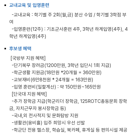
교내교육 및 입영훈련
-교내교육 : 학기별 주 2회(월,금) 분산 수업 / 학기별 3학점 부
여
-입영훈련(12주) : 기초군사훈련 4주, 3학년 하계입영(4주), 4
학년 하계입영(4주)
후보생 혜택
[국방부 지원 혜택]
-단기복무 장려금(1200만원, 3학년 입단시 1회 지급)
-학군생활 지원금(18만원 *20개월 = 360만원)
-교보재비(6만8천원 * 24개월 = 163만원)
-입영 훈련비(일할계산) : 약 150만원~165만원
[단국대 지원 혜택]
-추가 장학금 지급(학군리더 장학금, 125ROTC총동문회 장학
금, 자치근무자 봉사장학금 등)
-국내,외 전사적지 및 문화탐방 지원
-생활관(웅비홀) 입주 희망시 우선 선발
-학군단 전용 헬스장, 학습실, 북카페, 휴게실 등 편의시설 제공