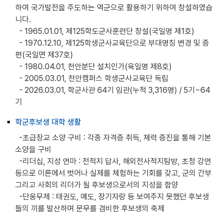
하여 국가발전을 주도하는 역군으로 활용하기 위하여 창설하였습
니다.
- 1965.01.01, 제125학도군사훈련단 창설(국일명 제1호)
- 1970.12.10, 제125학생군사교육단으로 부대명칭 변경 및 증
편(국일면 제37호)
- 1980.04.01, 천안분단 설치인가(육일명 제8호)
- 2005.03.01, 천안캠퍼스 학생군사교육단 독립
- 2026.03.01, 학군사관 64기 임관(누적 3,316명) / 5기~64
기
학군후보생 대학 생활
-초급장교 소양 구비 : 각종 자격증 취득, 체력 증진을 통해 기본
소양을 구비
-리더십, 지성 연마 : 전적지 답사, 해외전사적지탐방, 초청 강연
등으로 이론에서 벗어나 실제를 체험하는 기회를 갖고, 군의 간부
그리고 사회의 리더가 될 후보생으로서의 지성을 함양
-단웅무제 : 태권도, 예도, 장기자랑 등 보여주지 못했던 후보생
들의 끼를 발산하며 문무를 겸비한 후보생의 축제