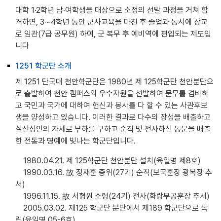
대학 1·2학년 남·여학생을 대상으로 소정의 선발 과정을 거쳐 합
격하면, 3∼4학년 동안 군사교육을 마친 후 졸업과 동시에 장교
로 임관(7급 공무원) 하여, 군 복무 후 예비역에 편입되는 제도입
니다
1251 학군단 소개
제 1251 단국대 천안학군단은 1980년 제 125학군단 천안분단으
로 출발하여 천안 캠퍼스의 우수자원을 선발하여 문무를 겸비하
고 국민과 국가에 대하여 헌신과 봉사를 다 할 수 있는 사관후보
생을 양성하고 있습니다. 이러한 결과로 다수의 장성을 배출하고
살신성인의 자세로 부하를 구하고 순직 및 전사하신 동문을 배출
한 전통과 명예에 빛나는 학군단입니다.
1980.04.21. 제 125학군단 천안분단 설치(육일명 제8호)
1990.03.16. 故 정재훈 중위(27기) 순직(보국훈장 광복장 추
서)
1996.11.15. 故 서형원 소령(24기) 전사(화랑무공훈장 추서)
2005.03.02. 제125 학군단 분단에서 제189 학군단으로 독
립(육일명 05-6호)