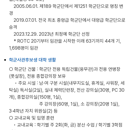
2005.06.01. 제189 학군단에서 제1251 학군단으로 명칭 변
경
2019.07.01. 전국 최초 중령급 학군단에서 대령급 학군단으로
승격
2023.12.29. 2023년 최정예 학군단 선정
* ROTC 20기부터 임관을 시작한 이래 63기까지 44개 기,
1,698명이 임관
학군사관후보생 대학 생활
○ 학군단 건물 : 학군단 전용 독립건물(웅무관)과 전용 연병장
(풋살장), 전용 종합강의장 보유
• 주요 시설 : 남·여 구분 시설(내무지도실, 휴게실, 샤워장, 세
탁실) 독서실(2실), 실내 체력단련장, 전산 강의실(30명, PC 30
개), 종합강의실(150명, 1실),
주 강의장(60명, 1실), 소 강의장(20명 1실),
3·4학년 자치 위원실(2) 등
○ 교내교육 및 입영 훈련
• 교내교육 : 학기별 주 2회(화, 금) 분산 수업 / 학기별 3학점