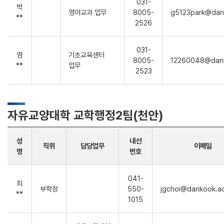
031-
박
영어교과 업무
8005-
g5123park@dank
**
2526
031-
염
기초교육센터
8005-
12260048@dank
**
업무
2523
자유교양대학 교학행정2팀(천안)
성
내선
직위
담당업무
이메일
명
번호
041-
최
부학장
550-
jgchoi@dankook.ac
**
1015