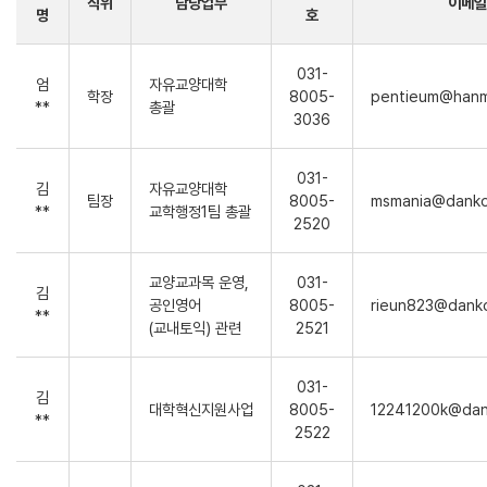
직위
담당업무
이메일
명
호
031-
엄
자유교양대학
학장
8005-
pentieum@hanma
**
총괄
3036
031-
김
자유교양대학
팀장
8005-
msmania@danko
**
교학행정1팀 총괄
2520
교양교과목 운영,
031-
김
공인영어
8005-
rieun823@danko
**
(교내토익) 관련
2521
031-
김
대학혁신지원사업
8005-
12241200k@dan
**
2522