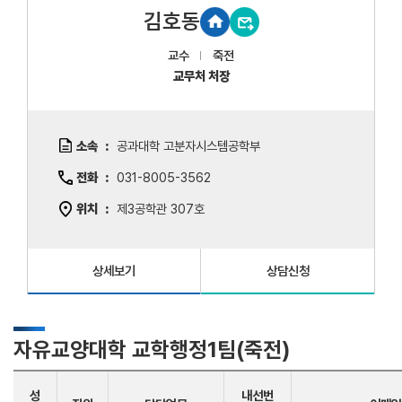
김호동
교수
죽전
교무처 처장
소속
공과대학 고분자시스템공학부
전화
031-8005-3562
위치
제3공학관 307호
상세보기
상담신청
자유교양대학 교학행정1팀(죽전)
성
내선번