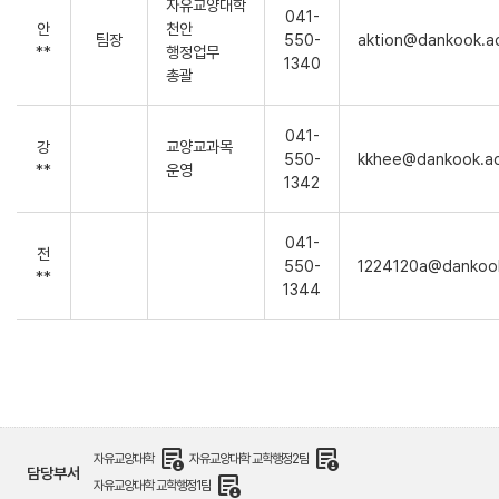
자유교양대학
041-
안
천안
팀장
550-
aktion@dankook.ac
**
행정업무
1340
총괄
041-
강
교양교과목
550-
kkhee@dankook.ac
**
운영
1342
041-
전
550-
1224120a@dankook
**
1344
demography
demography
자유교양대학
자유교양대학 교학행정2팀
담당부서
demography
자유교양대학 교학행정1팀